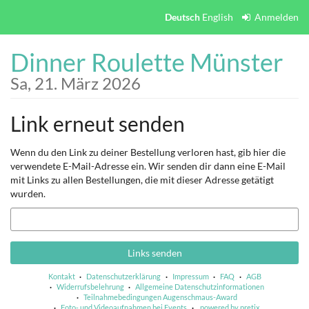
Zum
Deutsch
English
Anmelden
Haupt-
Inhalt
Dinner Roulette Münster
springen
Sa, 21. März 2026
Link erneut senden
Wenn du den Link zu deiner Bestellung verloren hast, gib hier die
verwendete E-Mail-Adresse ein. Wir senden dir dann eine E-Mail
mit Links zu allen Bestellungen, die mit dieser Adresse getätigt
wurden.
E-
Mail
Links senden
Kontakt
Datenschutzerklärung
Impressum
FAQ
AGB
Widerrufsbelehrung
Allgemeine Datenschutzinformationen
Teilnahmebedingungen Augenschmaus-Award
Foto- und Videoaufnahmen bei Events
powered by pretix