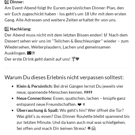
4️⃣
Dinner:
Am Event-Abend folgt Ihr Eurem persönlichen Dinner-Plan, den
wir Euch zugeschickt haben - los geht's um 18 Uhr mit dem ersten
Gang. Alle Adressen und weitere Zeiten erhaltet Ihr von uns.
5️⃣
Nachklang:
Der Abend muss nicht mit dem letzten Bissen enden! 🥢 Nach dem
Dessert sehen wir uns im "Teilchen & Beschleuniger" wieder – zum
Wiedersehen, Weiterplaudern, Lachen und gemeinsamen
Ausklingen. 🌃🥂
Der erste Drink geht damit auf uns! 🍸🧡
Warum Du dieses Erlebnis nicht verpassen solltest:
Klein & Persönlich:
Bei drei Gängen lernst Du jeweils vier
neue, spannende Menschen kennen. 👫👬
Neue Connections:
Essen, quatschen, lachen – knüpfe ganz
entspannt neue Freundschaften. ❤️🍷
Überraschung & Spaß:
Wo geht’s hin? Wer öffnet die Tür?
Was gibt’s zu essen? Das Dinner Roulette bleibt spannend bis
zur letzten Minute. Und da kann auch mal was schiefgehen.
Sei offen und mach Dir keinen Stress! 🌟🤗