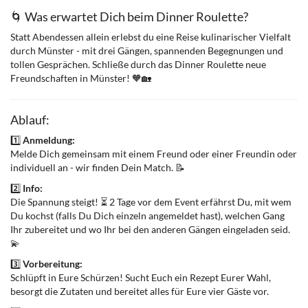
🌀 Was erwartet Dich beim Dinner Roulette?
Statt Abendessen allein erlebst du eine Reise kulinarischer Vielfalt
durch Münster - mit drei Gängen, spannenden Begegnungen und
tollen Gesprächen. Schließe durch das Dinner Roulette neue
Freundschaften in Münster! 🧡🏡
Ablauf:
1️⃣
Anmeldung:
Melde Dich gemeinsam mit einem Freund oder einer Freundin oder
individuell an - wir finden Dein Match. 📝
2️⃣
Info:
Die Spannung steigt! ⏳ 2 Tage vor dem Event erfährst Du, mit wem
Du kochst (falls Du Dich einzeln angemeldet hast), welchen Gang
Ihr zubereitet und wo Ihr bei den anderen Gängen eingeladen seid.
💫
3️⃣
Vorbereitung:
Schlüpft in Eure Schürzen! Sucht Euch ein Rezept Eurer Wahl,
besorgt die Zutaten und bereitet alles für Eure vier Gäste vor.