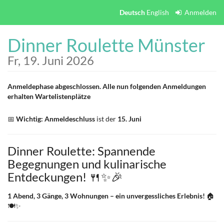
Zum
Deutsch
English
Anmelden
Haupt-
Inhalt
Dinner Roulette Münster
springen
Fr, 19. Juni 2026
Anmeldephase abgeschlossen. Alle nun folgenden Anmeldungen
erhalten Wartelistenplätze
📅
Wichtig:
Anmeldeschluss
ist der
15. Juni
Dinner Roulette: Spannende
Begegnungen und kulinarische
Entdeckungen! 🍴✨🎉
1 Abend, 3 Gänge, 3 Wohnungen – ein unvergessliches Erlebnis!
🏠
🍽️✨